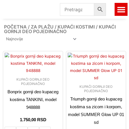
Pređi
na
sadržaj
ČARAP
ZA 
AKCIJS
POČETNA
/
ZA PLAŽU
/
KUPAĆI KOSTIMI
/ KUPAĆI
GORNJI DEO POJEDINAČNO
Ovaj
Ovaj
proizvod
proizvo
ima
ima
više
više
KUPAĆI GORNJI DEO
varijanti.
varijanti
POJEDINAČNO
KUPAĆI GORNJI DEO
Opcije
Opcije
POJEDINAČNO
Bonprix gornji deo kupaceg
mogu
mogu
Triumph gornji deo kupaceg
kostima TANKINI, model
biti
biti
kostima sa zicom i korpom,
948888
izabrane
izabran
model SUMMER Glow UP 01
na
na
1.750,00
RSD
sd
stranici
stranici