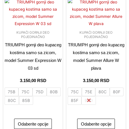
Ovaj
Ovaj
proizvod
proizvo
ima
ima
više
više
varijanti.
varijanti
KUPAĆI GORNJI DEO
KUPAĆI GORNJI DEO
Opcije
Opcije
POJEDINAČNO
POJEDINAČNO
mogu
mogu
TRIUMPH gornji deo kupaceg
TRIUMPH gornji deo kupaceg
biti
biti
kostima samo sa zicom,
kostima samo sa zicom,
izabrane
izabran
model Summer Expression W
model Summer Allure W
na
na
03 sd
plava
stranici
stranici
proizvoda.
proizvo
3.150,00
RSD
3.150,00
RSD
75B
75C
75D
80B
75C
75E
80C
80F
80C
85B
85F
90D
Odaberite opcije
Odaberite opcije