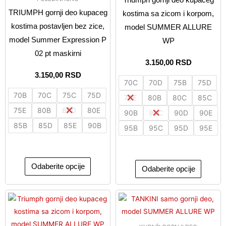
mogu
mogu
TRIUMPH gornji deo kupaceg
kostima sa zicom i korpom,
biti
biti
kostima postavljen bez zice,
model SUMMER ALLURE
izabrane
izabran
model Summer Expression P
WP
na
na
02 pt maskirni
stranici
stranici
3.150,00
RSD
proizvoda.
proizvo
3.150,00
RSD
70C
70D
75B
75D
70B
70C
75C
75D
75E
80B
80C
85C
75E
80B
80D
80E
90B
90C
90D
90E
85B
85D
85E
90B
95B
95C
95D
95E
Odaberite opcije
Odaberite opcije
Ovaj
Ovaj
proizvod
proizvo
ima
ima