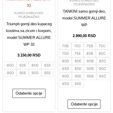
KUPAĆI GORNJI DEO
više
više
POJEDINAČNO
varijanti.
varijanti
TANKINI samo gornji deo,
KUPAĆI GORNJI DEO
Opcije
Opcije
POJEDINAČNO
model SUMMER ALLURE
mogu
mogu
Triumph gornji deo kupaceg
WP
biti
biti
kostima sa zicom i korpom,
izabrane
izabran
2.990,00
RSD
model SUMMER ALLURE
na
na
WP 32
70B
70C
75B
75C
stranici
stranici
75D
75E
80B
80C
proizvoda.
proizvo
3.150,00
RSD
80D
80E
85B
85C
80D
80E
85D
85E
85D
85E
90B
90C
90D
90E
95D
95E
90D
90E
95B
95C
95D
95E
Odaberite opcije
Odaberite opcije