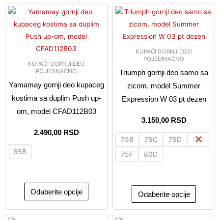
Ovaj
Ovaj
proizvod
proizvo
ima
ima
više
više
KUPAĆI GORNJI DEO
varijanti.
varijanti
POJEDINAČNO
KUPAĆI GORNJI DEO
Opcije
Opcije
POJEDINAČNO
Triumph gornji deo samo sa
mogu
mogu
Yamamay gornji deo kupaceg
zicom, model Summer
biti
biti
kostima sa duplim Push up-
Expression W 03 pt dezen
izabrane
izabran
om, model CFAD112B03
na
na
3.150,00
RSD
stranici
stranici
2.490,00
RSD
75B
75C
75D
75E
proizvoda.
proizvo
65B
75F
80D
Odaberite opcije
Odaberite opcije