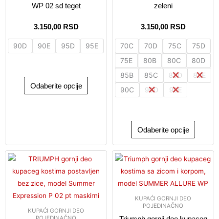
na
na
WP 02 sd teget
zeleni
stranici
stranici
proizvoda.
proizvo
3.150,00
RSD
3.150,00
RSD
90D
90E
95D
95E
70C
70D
75C
75D
75E
80B
80C
80D
85B
85C
85D
85E
Odaberite opcije
90C
90D
90E
Odaberite opcije
Ovaj
Ovaj
proizvod
proizvo
ima
ima
više
više
KUPAĆI GORNJI DEO
varijanti.
varijanti
POJEDINAČNO
KUPAĆI GORNJI DEO
Opcije
Opcije
POJEDINAČNO
Triumph gornji deo kupaceg