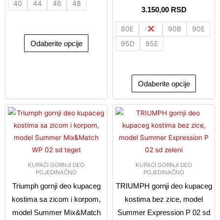
40
44
46
48
proizvoda.
proizvo
3.150,00
RSD
80E
85E
90B
90E
Odaberite opcije
95D
95E
Odaberite opcije
Ovaj
Ovaj
proizvod
proizvo
ima
ima
više
više
varijanti.
varijanti
KUPAĆI GORNJI DEO
KUPAĆI GORNJI DEO
Opcije
Opcije
POJEDINAČNO
POJEDINAČNO
mogu
mogu
Triumph gornji deo kupaceg
TRIUMPH gornji deo kupaceg
biti
biti
kostima sa zicom i korpom,
kostima bez zice, model
izabrane
izabran
model Summer Mix&Match
Summer Expression P 02 sd