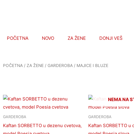
Pređi
na
sadržaj
POČETNA
NOVO
ZA ŽENE
DONJI VEŠ
POČETNA
/
ZA ŽENE
/
GARDEROBA
/ MAJICE I BLUZE
Originalna
Trenutna
Originaln
Ovaj
NEMA NA S
cena
cena
cena
proizvod
je
je:
je
bila:
990,00 RSD.
bila:
ima
GARDEROBA
GARDEROBA
2.590,00 RSD.
2.590,00
više
Kaftan SORBETTO u dezenu cvetova,
Kaftan SORBETTO u d
varijanti.
model Poesia cvetova
model Poesia slova