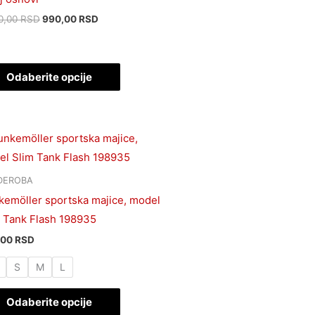
Opcije
0,00
RSD
990,00
RSD
mogu
biti
izabrane
Odaberite opcije
na
stranici
proizvoda.
Ovaj
proizvod
ima
DEROBA
više
emöller sportska majice, model
varijanti.
 Tank Flash 198935
Opcije
,00
RSD
mogu
S
M
L
biti
izabrane
Odaberite opcije
na