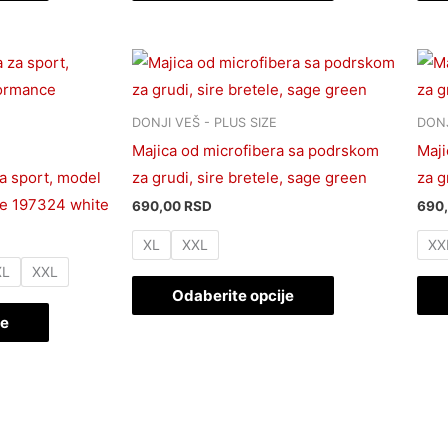
stranici
stranici
proizvoda.
proizvoda.
Ovaj
Ovaj
proizvod
proizvod
ima
ima
DONJI VEŠ - PLUS SIZE
DONJ
više
više
Majica od microfibera sa podrskom
Maji
varijanti.
varijanti.
a sport, model
za grudi, sire bretele, sage green
za g
Opcije
Opcije
e 197324 white
690,00
RSD
690
mogu
mogu
XL
XXL
XX
biti
biti
XL
XXL
izabrane
izabrane
Odaberite opcije
na
na
je
stranici
stranici
proizvoda.
proizvoda.