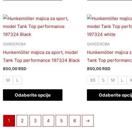
stranici
proizvoda.
Ovaj
proizvod
ima
više
GARDEROBA
GARDEROBA
varijanti.
Hunkemöller majica za sport, model
Hunkemöller majica z
Opcije
Tank Top performance 197324 Black
Tank Top performanc
mogu
850,00
RSD
850,00
RSD
biti
M
L
XS
S
M
L
izabrane
na
Odaberite opcije
Odaberite opci
stranici
proizvoda.
1
2
3
4
5
6
→