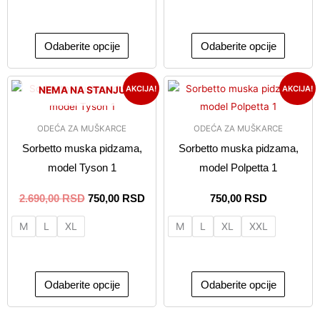
na
na
stranici
stranici
proizvoda.
proizvo
Odaberite opcije
Odaberite opcije
Originalna
Trenutna
Ovaj
Ovaj
AKCIJA!
AKCIJA!
NEMA NA STANJU
cena
cena
proizvod
proizvo
je
je:
ima
ima
bila:
750,00 RSD.
ODEĆA ZA MUŠKARCE
ODEĆA ZA MUŠKARCE
2.690,00 RSD.
više
više
Sorbetto muska pidzama,
Sorbetto muska pidzama,
varijanti.
varijanti
model Tyson 1
model Polpetta 1
Opcije
Opcije
mogu
mogu
2.690,00
RSD
750,00
RSD
750,00
RSD
biti
biti
M
L
XL
M
L
XL
XXL
izabrane
izabran
na
na
stranici
stranici
proizvoda.
proizvo
Odaberite opcije
Odaberite opcije