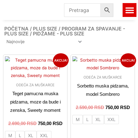
Pređi
na
sadržaj
ČARAP
ZA 
AKCIJS
POČETNA
/
PLUS SIZE
/
PROGRAM ZA SPAVANJE -
PLUS SIZE
/ PIDŽAME - PLUS SIZE
Originalna
Trenutna
Originalna
Tre
Ovaj
Ovaj
AKCIJA!
AKCIJA!
cena
cena
cena
cen
proizvod
proizvo
je
je:
je
je:
ima
ima
bila:
750,00 RSD.
bila:
750
ODEĆA ZA MUŠKARCE
2.690,00 RSD.
2.590,00 RSD.
više
više
ODEĆA ZA MUŠKARCE
Sorbetto muska pidzama,
varijanti.
varijanti
Teget pamucna muska
model Sombrero
Opcije
Opcije
pidzama, moze da bude i
mogu
mogu
2.590,00
RSD
750,00
RSD
zenska, Sweety moment
biti
biti
M
L
XL
XXL
izabrane
izabran
2.690,00
RSD
750,00
RSD
na
na
stranici
stranici
M
L
XL
XXL