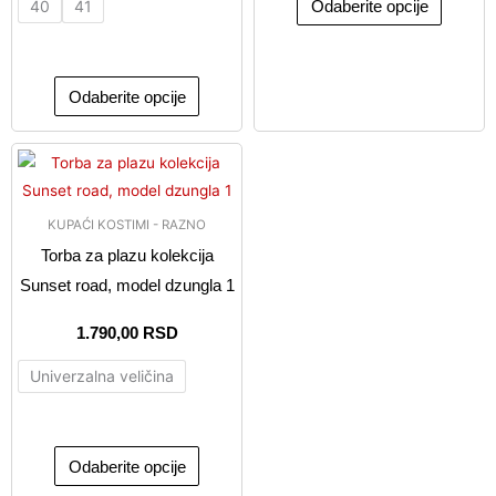
proizvoda.
proizvo
Odaberite opcije
40
41
Odaberite opcije
Ovaj
proizvod
ima
KUPAĆI KOSTIMI - RAZNO
više
Torba za plazu kolekcija
varijanti.
Sunset road, model dzungla 1
Opcije
mogu
1.790,00
RSD
biti
Univerzalna veličina
izabrane
na
stranici
proizvoda.
Odaberite opcije