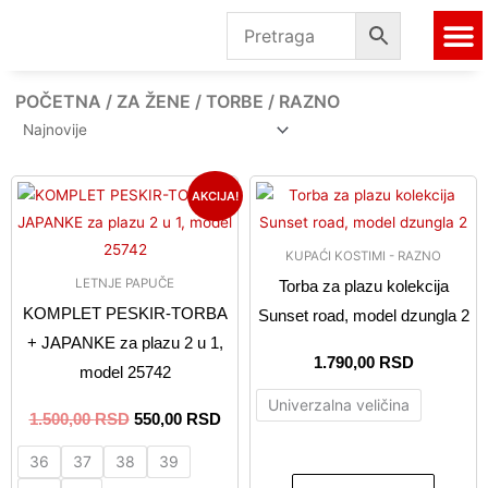
Pređi
na
sadržaj
ČARAP
ZA 
AKCIJS
POČETNA
/
ZA ŽENE
/
TORBE
/ RAZNO
Originalna
Trenutna
Ovaj
Ovaj
AKCIJA!
cena
cena
proizvod
proizvo
je
je:
ima
ima
bila:
550,00 RSD.
KUPAĆI KOSTIMI - RAZNO
1.500,00 RSD.
više
više
LETNJE PAPUČE
Torba za plazu kolekcija
varijanti.
varijanti
KOMPLET PESKIR-TORBA
Sunset road, model dzungla 2
Opcije
Opcije
+ JAPANKE za plazu 2 u 1,
mogu
mogu
1.790,00
RSD
model 25742
biti
biti
Univerzalna veličina
izabrane
izabran
1.500,00
RSD
550,00
RSD
na
na
stranici
stranici
36
37
38
39